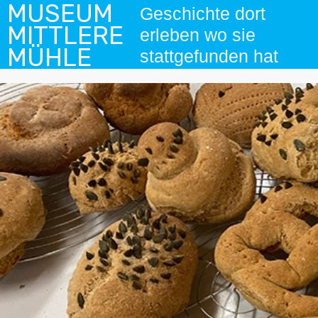
MUSEUM
Geschichte dort
MITTLERE
erleben wo sie
MÜHLE
stattgefunden hat